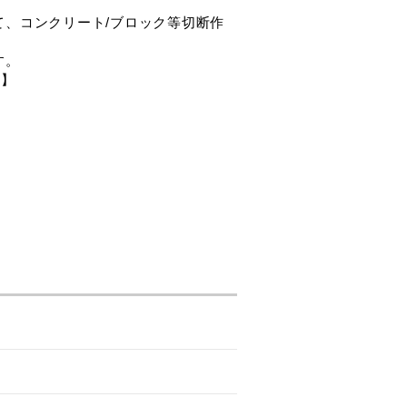
、コンクリート/ブロック等切断作
す。
チ】