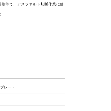
補修等で、アスファルト切断作業に使
チ】
アブレード